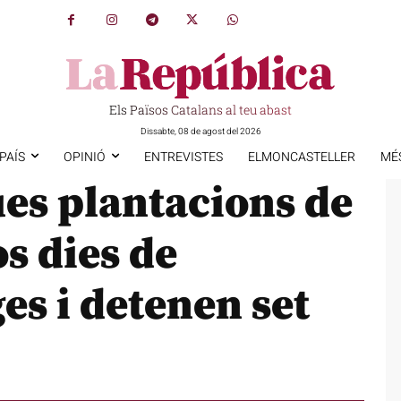
Els Països Catalans al teu abast
Dissabte, 08 de agost del 2026
PAÍS
OPINIÓ
ENTREVISTES
ELMONCASTELLER
MÉ
es plantacions de
s dies de
es i detenen set