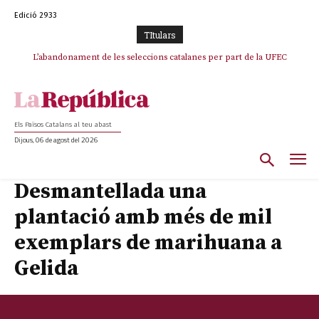
Edició 2933
TItulars
L’abandonament de les seleccions catalanes per part de la UFEC
espanyolitza l’esport del país
Els Països Catalans al teu abast
Dijous, 06 de agost del 2026
Desmantellada una
plantació amb més de mil
exemplars de marihuana a
Gelida