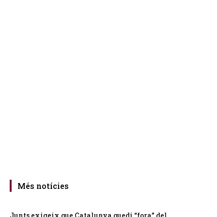
Més notícies
Junts exigeix que Catalunya quedi “fora” del