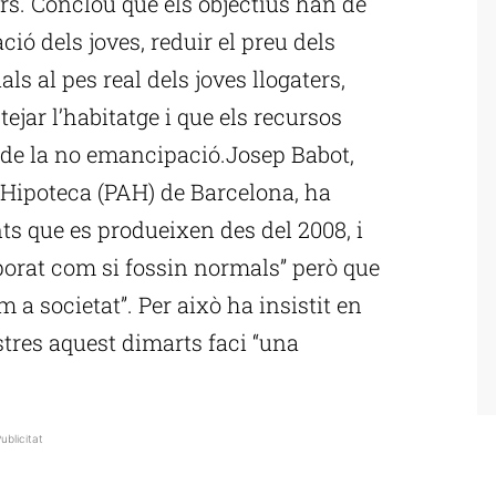
ers. Conclou que els objectius han de
ió dels joves, reduir el preu dels
ls al pes real dels joves llogaters,
tejar l’habitatge i que els recursos
 de la no emancipació.Josep Babot,
a Hipoteca (PAH) de Barcelona, ha
s que es produeixen des del 2008, i
porat com si fossin normals” però que
 a societat”. Per això ha insistit en
stres aquest dimarts faci “una
ublicitat