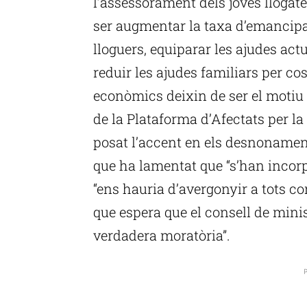
l’assessorament dels joves llogat
ser augmentar la taxa d’emancipac
lloguers, equiparar les ajudes actua
reduir les ajudes familiars per cos
econòmics deixin de ser el motiu
de la Plataforma d’Afectats per l
posat l’accent en els desnonament
que ha lamentat que “s’han incor
“ens hauria d’avergonyir a tots com
que espera que el consell de mini
verdadera moratòria”.
P