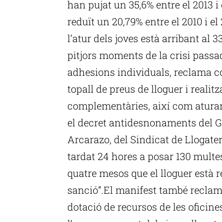
han pujat un 35,6% entre el 2013 i e
reduït un 20,79% entre el 2010 i e
l’atur dels joves està arribant al 3
pitjors moments de la crisi pass
adhesions individuals, reclama co
topall de preus de lloguer i realit
complementàries, així com aturar 
el decret antidesnonaments del G
Arcarazo, del Sindicat de Llogater
tardat 24 hores a posar 130 multes
quatre mesos que el lloguer està r
sanció”.El manifest també reclam
dotació de recursos de les oficine