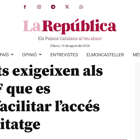
Els Països Catalans al teu abast
Dilluns, 10 de agost del 2026
PAÍS
OPINIÓ
ENTREVISTES
ELMONCASTELLER
MÉ
ts exigeixen als
F que es
cilitar l’accés
bitatge