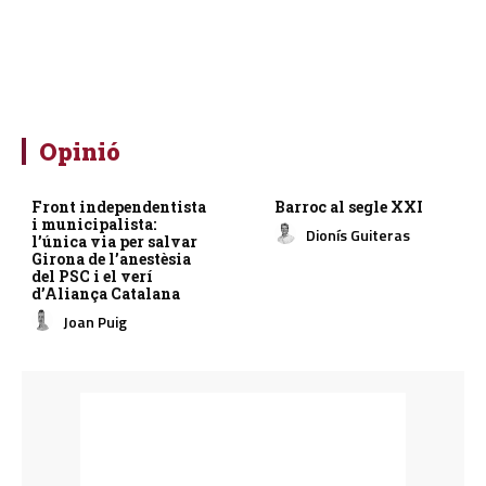
Opinió
Front independentista
Barroc al segle XXI
i municipalista:
Dionís Guiteras
l’única via per salvar
Girona de l’anestèsia
del PSC i el verí
d’Aliança Catalana
Joan Puig