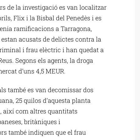
s de la investigació es van localitzar
ls, Flix i la Bisbal del Penedès i es
tenia ramificacions a Tarragona,
ts estan acusats de delictes contra la
riminal i frau elèctric i han quedat a
Reus. Segons els agents, la droga
mercat d’uns 4,5 MEUR.
ials també es van decomissar dos
uana, 25 quilos d’aquesta planta
, així com altres quantitats
neses, britàniques i
ors també indiquen que el frau