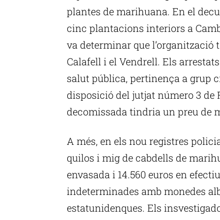
plantes de marihuana. En el decur
cinc plantacions interiors a Cambri
va determinar que l’organització 
Calafell i el Vendrell. Els arresta
salut pública, pertinença a grup c
disposició del jutjat número 3 de 
decomissada tindria un preu de 
A més, en els nou registres polic
quilos i mig de cabdells de marih
envasada i 14.560 euros en efectiu
indeterminades amb monedes alba
estatunidenques. Els insvestigad