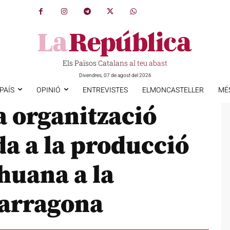
Els Països Catalans al teu abast
Divendres, 07 de agost del 2026
PAÍS
OPINIÓ
ENTREVISTES
ELMONCASTELLER
MÉ
a organització
a a la producció
huana a la
Tarragona