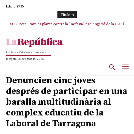
Edició 2935
TItulars
SOS Costa Brava es planta contra la “nefasta” prolongació de la C-32 i
n’exigeix la retirada immediata
Els Països Catalans al teu abast
Dissabte, 08 de agost del 2026
Denuncien cinc joves
després de participar en una
baralla multitudinària al
complex educatiu de la
Laboral de Tarragona