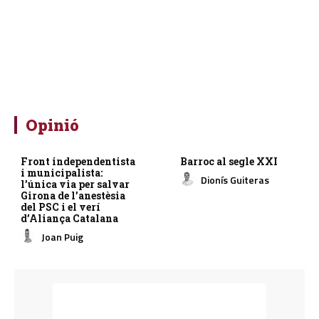
Opinió
Front independentista
Barroc al segle XXI
i municipalista:
Dionís Guiteras
l’única via per salvar
Girona de l’anestèsia
del PSC i el verí
d’Aliança Catalana
Joan Puig