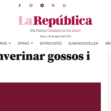
Els Països Catalans al teu abast
Dijous, 06 de agost del 2026
PAÍS
OPINIÓ
ENTREVISTES
ELMONCASTELLER
MÉ
verinar gossos i