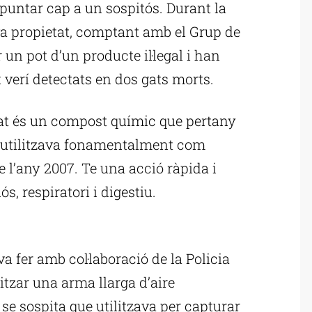
 apuntar cap a un sospitós. Durant la
eva propietat, comptant amb el Grup de
 un pot d’un producte il·legal i han
verí detectats en dos gats morts.
etat és un compost químic que pertany
 s’utilitzava fonamentalment com
e l’any 2007. Te una acció ràpida i
s, respiratori i digestiu.
ublicitat
 va fer amb col·laboració de la Policia
itzar una arma llarga d’aire
e sospita que utilitzava per capturar