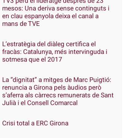
TV3 perd el lideratge després de 23
mesos: Una deriva sense continguts i
en clau espanyola deixa el canal a
mans de TVE
L’estratègia del diàleg certifica el
fracàs: Catalunya, més intervinguda i
sotmesa que el 2017
La “dignitat” a mitges de Marc Puigtió:
renuncia a Girona pels àudios però
s’aferra als càrrecs remunerats de Sant
Julià i el Consell Comarcal
Crisi total a ERC Girona