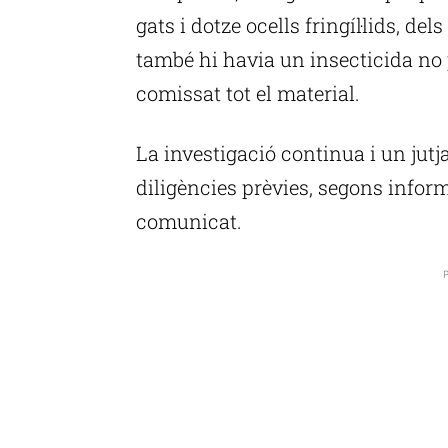
gats i dotze ocells fringíl·lids, del
també hi havia un insecticida no
comissat tot el material.
La investigació continua i un jutja
diligències prèvies, segons infor
comunicat.
P