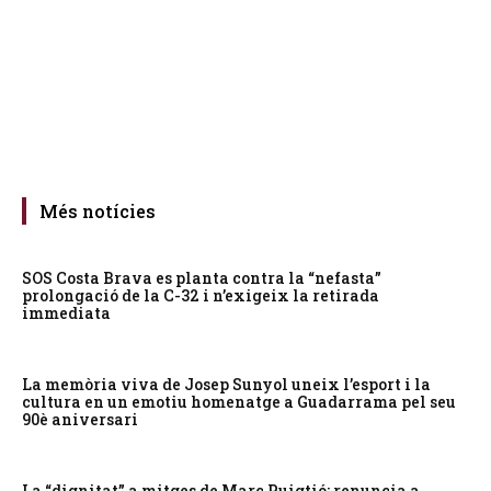
Més notícies
SOS Costa Brava es planta contra la “nefasta”
prolongació de la C-32 i n’exigeix la retirada
immediata
La memòria viva de Josep Sunyol uneix l’esport i la
cultura en un emotiu homenatge a Guadarrama pel seu
90è aniversari
La “dignitat” a mitges de Marc Puigtió: renuncia a