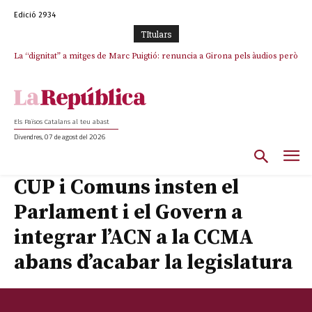
Edició 2934
TItulars
La “dignitat” a mitges de Marc Puigtió: renuncia a Girona pels àudios però
s’aferra als càrrecs remunerats de Sant Julià i el Consell Comarcal
Els Països Catalans al teu abast
Divendres, 07 de agost del 2026
CUP i Comuns insten el
Parlament i el Govern a
integrar l’ACN a la CCMA
abans d’acabar la legislatura