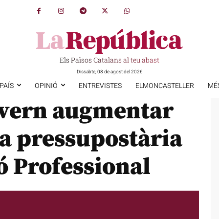
Els Països Catalans al teu abast
Dissabte, 08 de agost del 2026
PAÍS
OPINIÓ
ENTREVISTES
ELMONCASTELLER
MÉ
overn augmentar
da pressupostària
ó Professional