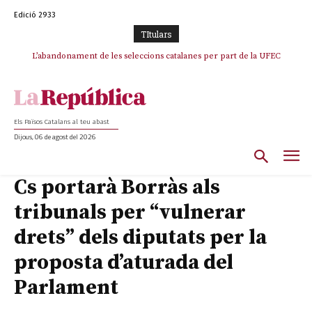
Edició 2933
TItulars
TV3 perd el lideratge després de 23 mesos: Una deriva sense continguts i
L’abandonament de les seleccions catalanes per part de la UFEC
en clau espanyola deixa el canal a mans de TVE
espanyolitza l’esport del país
Els Països Catalans al teu abast
Dijous, 06 de agost del 2026
Cs portarà Borràs als
tribunals per “vulnerar
drets” dels diputats per la
proposta d’aturada del
Parlament