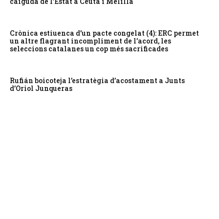
caiguda de l’Estat a Ceuta i Melilla
Crònica estiuenca d’un pacte congelat (4): ERC permet
un altre flagrant incompliment de l’acord, les
seleccions catalanes un cop més sacrificades
Rufián boicoteja l’estratègia d’acostament a Junts
d’Oriol Junqueras