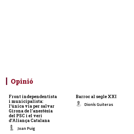
Opinió
Front independentista
Barroc al segle XXI
i municipalista:
Dionís Guiteras
l’única via per salvar
Girona de l’anestèsia
del PSC i el verí
d’Aliança Catalana
Joan Puig