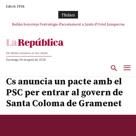
Edició 2936
TItulars
Rufián boicoteja l’estratègia d’acostament a Junts d’Oriol Junqueras
Rufián dinamita la unitat independentista amb un atac frontal al retorn
de Puigdemont
Els Països Catalans al teu abast
Diumenge, 09 de agost del 2026
Cs anuncia un pacte amb el
PSC per entrar al govern de
Santa Coloma de Gramenet