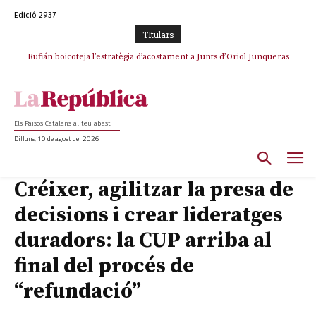
Edició 2937
TItulars
Rufián boicoteja l’estratègia d’acostament a Junts d’Oriol Junqueras
Els Països Catalans al teu abast
Dilluns, 10 de agost del 2026
Créixer, agilitzar la presa de
decisions i crear lideratges
duradors: la CUP arriba al
final del procés de
“refundació”