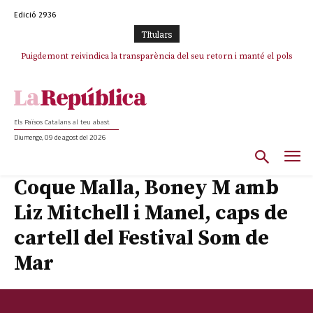
Edició 2936
TItulars
Puigdemont reivindica la transparència del seu retorn i manté el pols
ferm per la plena llibertat dels encausats
Els Països Catalans al teu abast
Diumenge, 09 de agost del 2026
Coque Malla, Boney M amb
Liz Mitchell i Manel, caps de
cartell del Festival Som de
Mar