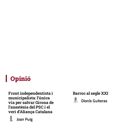
Opinió
Front independentista i
Barroc al segle XXI
municipalista: l’única
Dionís Guiteras
via per salvar Girona de
l’anestèsia del PSC i el
verí d’Aliança Catalana
Joan Puig