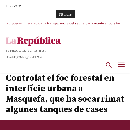
Edició 2935
TItulars
Puigdemont reivindica la transparència del seu retorn i manté el pols ferm
per la plena llibertat dels encausats
Els Països Catalans al teu abast
Dissabte, 08 de agost del 2026
Controlat el foc forestal en
interfície urbana a
Masquefa, que ha socarrimat
algunes tanques de cases