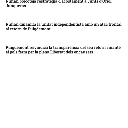
Rufián boicoteja l’estratègia d’acostament a Junts d’Oriol
Junqueras
Rufián dinamita la unitat independentista amb un atac frontal
al retorn de Puigdemont
Puigdemont reivindica la transparència del seu retorn i manté
el pols ferm per la plena llibertat dels encausats