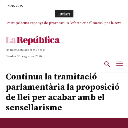
Edició 2935
TItulars
Portugal acusa Espanya de provocar un “efecte crida” massiu per la seva
“manca de regulació” migratòria
Els Països Catalans al teu abast
Dissabte, 08 de agost del 2026
Continua la tramitació
parlamentària la proposició
de llei per acabar amb el
sensellarisme