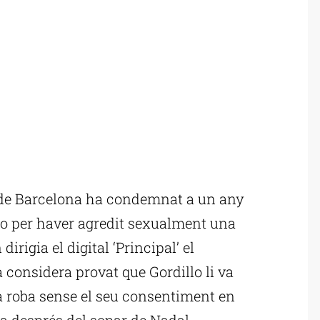
 de Barcelona ha condemnat a un any
llo per haver agredit sexualment una
irigia el digital ‘Principal’ el
considera provat que Gordillo li va
 la roba sense el seu consentiment en
na després del sopar de Nadal