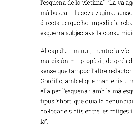
l’esquena de la víctima”. “La va ag
mà buscant la seva vagina, sens
directa perquè ho impedia la roba
esquerra subjectava la consumició”
Al cap d’un minut, mentre la ví
mateix ànim i propòsit, després d
sense que tampoc l’altre redactor
Gordillo, amb el que mantenia una
ella per l’esquena i amb la mà esq
tipus ‘short’ que duia la denunciant
col·locar els dits entre les mitges
la”.