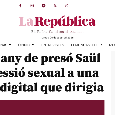
Els Països Catalans al teu abast
Dijous, 06 de agost del 2026
PAÍS
OPINIÓ
ENTREVISTES
ELMONCASTELLER
MÉ
any de presó Saül
essió sexual a una
digital que dirigia