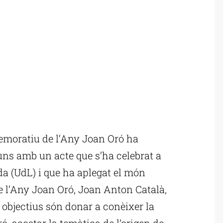
moratiu de l’Any Joan Oró ha
uns amb un acte que s’ha celebrat a
ida (UdL) i que ha aplegat el món
 de l’Any Joan Oró, Joan Anton Català,
 objectius són donar a conèixer la
ró, acostar la temàtica de l’origen de