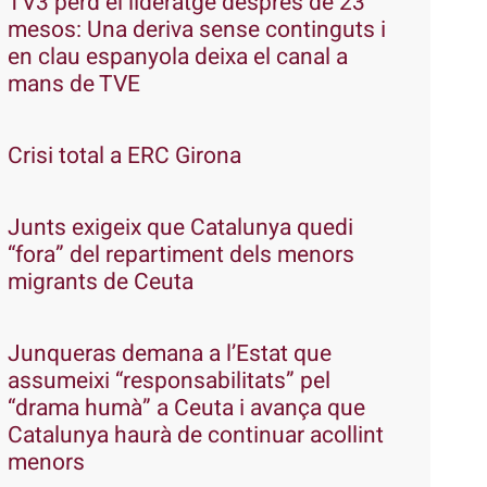
TV3 perd el lideratge després de 23
mesos: Una deriva sense continguts i
en clau espanyola deixa el canal a
mans de TVE
Crisi total a ERC Girona
Junts exigeix que Catalunya quedi
“fora” del repartiment dels menors
migrants de Ceuta
Junqueras demana a l’Estat que
assumeixi “responsabilitats” pel
“drama humà” a Ceuta i avança que
Catalunya haurà de continuar acollint
menors