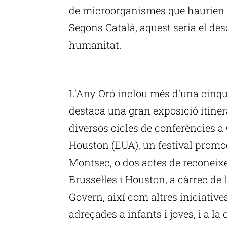
de microorganismes que haurien ex
Segons Català, aquest seria el des
humanitat.
P
L’Any Oró inclou més d’una cinqua
destaca una gran exposició itiner
diversos cicles de conferències a 
Houston (EUA), un festival promo
Montsec, o dos actes de reconeixe
Brussel·les i Houston, a càrrec de
Govern, així com altres iniciative
adreçades a infants i joves, i a la