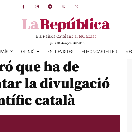
Els Països Catalans al teu abast
Dijous, 06 de agost del 2026
PAÍS
OPINIÓ
ENTREVISTES
ELMONCASTELLER
MÉ
ró que ha de
tar la divulgació
ntífic català