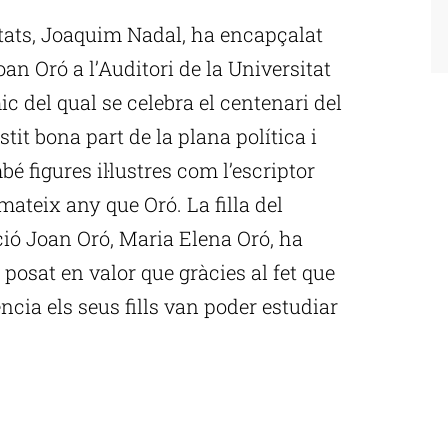
itats, Joaquim Nadal, ha encapçalat
oan Oró a l’Auditori de la Universitat
ic del qual se celebra el centenari del
tit bona part de la plana política i
bé figures il·lustres com l’escriptor
mateix any que Oró. La filla del
ació Joan Oró, Maria Elena Oró, ha
a posat en valor que gràcies al fet que
cia els seus fills van poder estudiar