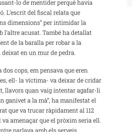
acusant-lo de mentider perquè havia
ó. L’escrit del fiscal relata que
ans dimensions” per intimidar la
 l’altre acusat. També ha detallat
nt de la baralla per robar a la
a deixat en un mur de pedra.
va dos cops, em pensava que eren
, ell- la víctima- va deixar de cridar
t, llavors quan vaig intentar agafar-li
un ganivet a la mà”, ha manifestat el
rat que va trucar ràpidament al 112
l va amenaçar que el pròxim seria ell.
tre parlava amb els serveis