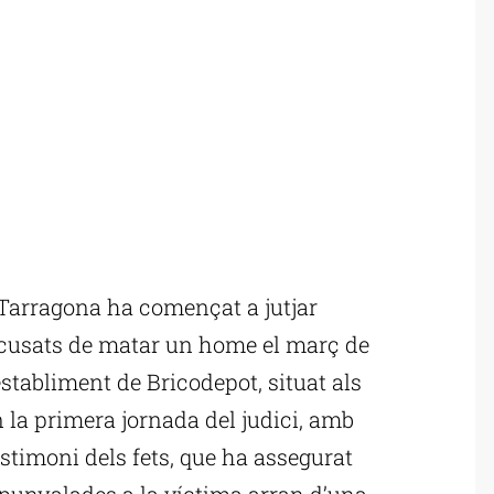
Tarragona ha començat a jutjar
acusats de matar un home el març de
stabliment de Bricodepot, situat als
 la primera jornada del judici, amb
estimoni dels fets, que ha assegurat
 punyalades a la víctima arran d’una