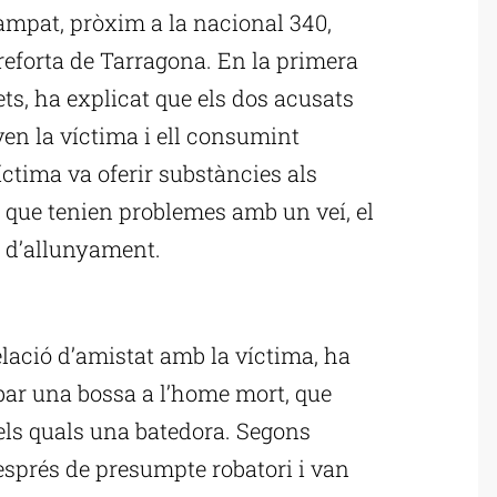
ampat, pròxim a la nacional 340,
rreforta de Tarragona. En la primera
ets, ha explicat que els dos acusats
en la víctima i ell consumint
íctima va oferir substàncies als
 que tenien problemes amb un veí, el
e d’allunyament.
ublicitat
lació d’amistat amb la víctima, ha
bar una bossa a l’home mort, que
 els quals una batedora. Segons
esprés de presumpte robatori i van