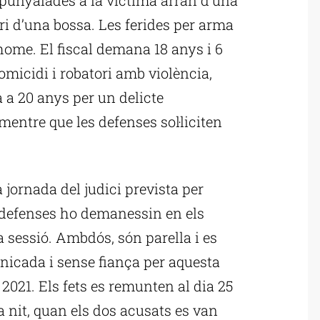
ri d’una bossa. Les ferides per arma
home. El fiscal demana 18 anys i 6
omicidi i robatori amb violència,
a a 20 anys per un delicte
mentre que les defenses sol·liciten
 jornada del judici prevista per
 defenses ho demanessin en els
ra sessió. Ambdós, són parella i es
nicada i sense fiança per aquesta
2021. Els fets es remunten al dia 25
la nit, quan els dos acusats es van