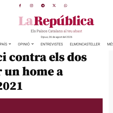
Els Països Catalans al teu abast
Dijous, 06 de agost del 2026
PAÍS
OPINIÓ
ENTREVISTES
ELMONCASTELLER
MÉ
i contra els dos
r un home a
2021