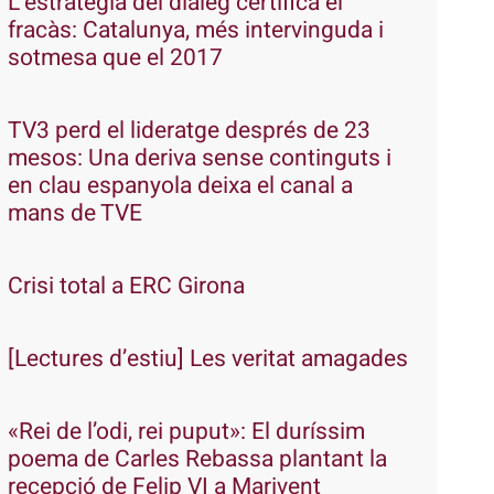
L’estratègia del diàleg certifica el
fracàs: Catalunya, més intervinguda i
sotmesa que el 2017
TV3 perd el lideratge després de 23
mesos: Una deriva sense continguts i
en clau espanyola deixa el canal a
mans de TVE
Crisi total a ERC Girona
[Lectures d’estiu] Les veritat amagades
«Rei de l’odi, rei puput»: El duríssim
poema de Carles Rebassa plantant la
recepció de Felip VI a Marivent