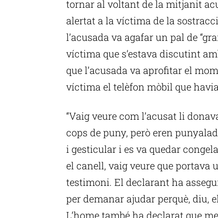
tornar al voltant de la mitjanit 
alertat a la víctima de la sostracci
l’acusada va agafar un pal de “gr
víctima que s’estava discutint amb
que l’acusada va aprofitar el mome
víctima el telèfon mòbil que havi
“Vaig veure com l’acusat li dona
cops de puny, però eren punyalades
i gesticular i es va quedar congela
el canell, vaig veure que portava 
testimoni. El declarant ha assegu
per demanar ajudar perquè, diu, e
L’home també ha declarat que men