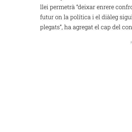
llei permetrà “deixar enrere confr
futur on la política i el diàleg si
plegats”, ha agregat el cap del con
P