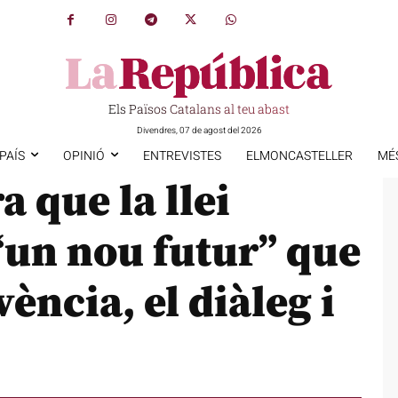
Els Països Catalans al teu abast
Divendres, 07 de agost del 2026
PAÍS
OPINIÓ
ENTREVISTES
ELMONCASTELLER
MÉ
 que la llei
“un nou futur” que
vència, el diàleg i