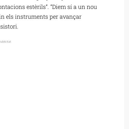
ontacions estèrils”. “Diem sí a un nou
guin els instruments per avançar
sistori.
ublicitat