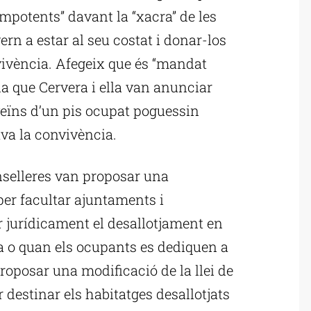
mpotents” davant la “xacra” de les
ern a estar al seu costat i donar-los
nvivència. Afegeix que és “mandat
da que Cervera i ella van anunciar
 veïns d’un pis ocupat poguessin
ava la convivència.
nselleres van proposar una
per facultar ajuntaments i
r jurídicament el desallotjament en
 o quan els ocupants es dediquen a
proposar una modificació de la llei de
 destinar els habitatges desallotjats