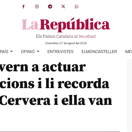
Els Països Catalans al teu abast
Divendres, 07 de agost del 2026
PAÍS
OPINIÓ
ENTREVISTES
ELMONCASTELLER
MÉ
overn a actuar
ions i li recorda
Cervera i ella van