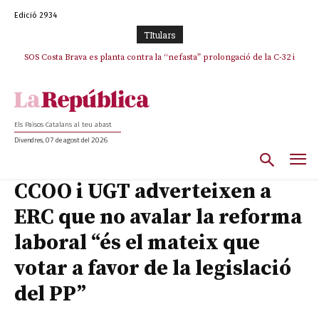
Edició 2934
TItulars
SOS Costa Brava es planta contra la “nefasta” prolongació de la C-32 i
n’exigeix la retirada immediata
Els Països Catalans al teu abast
Divendres, 07 de agost del 2026
CCOO i UGT adverteixen a
ERC que no avalar la reforma
laboral “és el mateix que
votar a favor de la legislació
del PP”