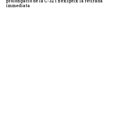
prolongació de la C-32 i n’exigeix la retirada
immediata