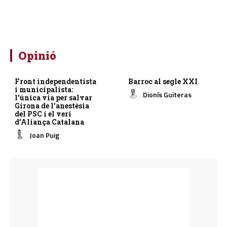
Opinió
Front independentista
Barroc al segle XXI
i municipalista:
Dionís Guiteras
l’única via per salvar
Girona de l’anestèsia
del PSC i el verí
d’Aliança Catalana
Joan Puig