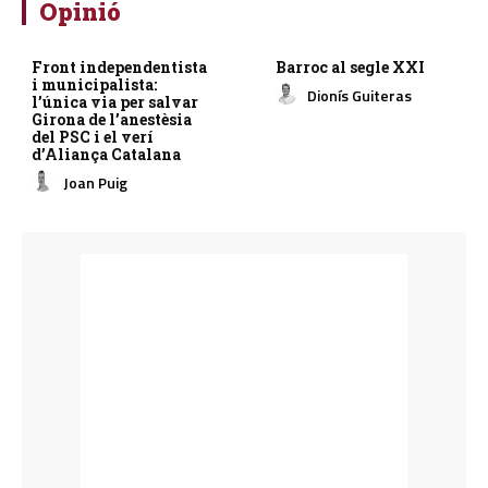
Opinió
Front independentista
Barroc al segle XXI
i municipalista:
Dionís Guiteras
l’única via per salvar
Girona de l’anestèsia
del PSC i el verí
d’Aliança Catalana
Joan Puig