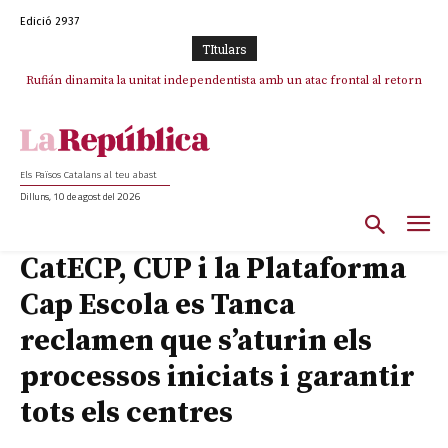
Edició 2937
TItulars
Rufián dinamita la unitat independentista amb un atac frontal al retorn
de Puigdemont
Els Països Catalans al teu abast
Dilluns, 10 de agost del 2026
CatECP, CUP i la Plataforma
Cap Escola es Tanca
reclamen que s’aturin els
processos iniciats i garantir
tots els centres