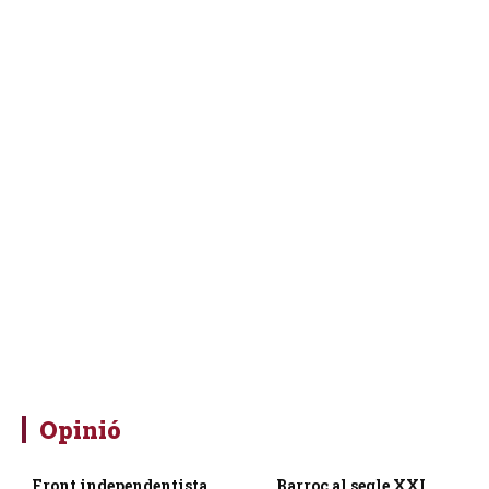
Opinió
Front independentista
Barroc al segle XXI