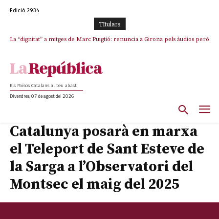
Edició 2934
TItulars
La “dignitat” a mitges de Marc Puigtió: renuncia a Girona pels àudios però
Junts exigeix que Catalunya quedi “fora” del repartiment dels menors
s’aferra als càrrecs remunerats de Sant Julià i el Consell Comarcal
migrants de Ceuta
Els Països Catalans al teu abast
Divendres, 07 de agost del 2026
Catalunya posarà en marxa
el Teleport de Sant Esteve de
la Sarga a l’Observatori del
Montsec el maig del 2025