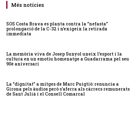
Més notícies
SOS Costa Brava es planta contra la “nefasta”
prolongació de la C-32 i n’exigeix la retirada
immediata
La memòria viva de Josep Sunyol uneix l’esport i la
cultura en un emotiu homenatge a Guadarrama pel seu
90è aniversari
La “dignitat” a mitges de Marc Puigtió: renuncia a
Girona pels àudios però s’aferra als càrrecs remunerats
de Sant Julià i el Consell Comarcal