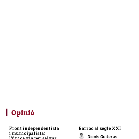
Opinió
Front independentista
Barroc al segle XXI
i municipalista:
Dionís Guiteras
l’única via per salvar