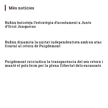
Més notícies
Rufián boicoteja l’estratègia d’acostament a Junts
d’Oriol Junqueras
Rufián dinamita la unitat independentista amb un atac
frontal al retorn de Puigdemont
Puigdemont reivindica la transparència del seu retorn i
manté el pols ferm per la plena llibertat dels encausats