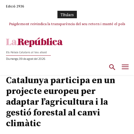
Edició 2936
TItulars
Puigdemont reivindica la transparència del seu retorn i manté el pols
Portugal acusa Espanya de provocar un “efecte crida” massiu per la seva
ferm per la plena llibertat dels encausats
“manca de regulació” migratòria
Els Països Catalans al teu abast
Diumenge, 09 de agost del 2026
Catalunya participa en un
projecte europeu per
adaptar l’agricultura i la
gestió forestal al canvi
climàtic