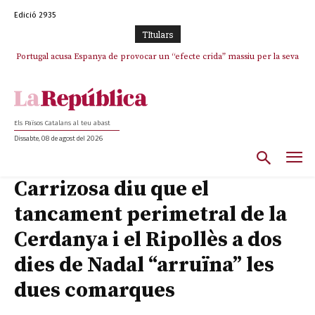
Edició 2935
TItulars
Portugal acusa Espanya de provocar un “efecte crida” massiu per la seva
El col·lapse de l’operació de Marc Puigtió a Girona: desbandada de
l’oportunisme i fracàs de ‘Militància Decidim’
“manca de regulació” migratòria
Els Països Catalans al teu abast
Dissabte, 08 de agost del 2026
Carrizosa diu que el
tancament perimetral de la
Cerdanya i el Ripollès a dos
dies de Nadal “arruïna” les
dues comarques