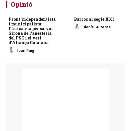
Opinió
Front independentista
Barroc al segle XXI
i municipalista:
Dionís Guiteras
l’única via per salvar
Girona de l’anestèsia
del PSC i el verí
d’Aliança Catalana
Joan Puig