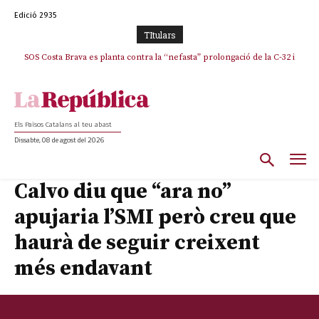
Edició 2935
TItulars
SOS Costa Brava es planta contra la “nefasta” prolongació de la C-32 i
La memòria viva de Josep Sunyol uneix l’esport i la cultura en un emotiu
homenatge a Guadarrama pel seu 90è aniversari
n’exigeix la retirada immediata
Els Països Catalans al teu abast
Dissabte, 08 de agost del 2026
Calvo diu que “ara no”
apujaria l’SMI però creu que
haurà de seguir creixent
més endavant