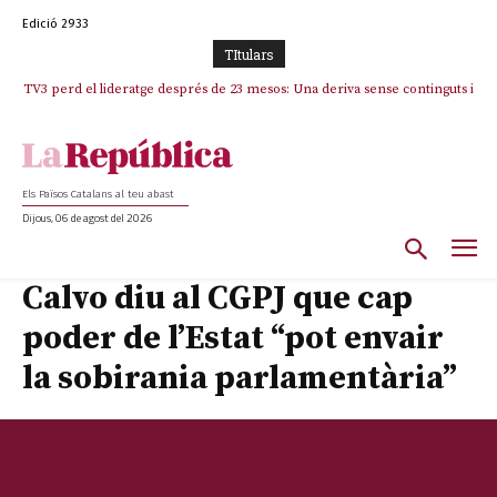
Edició 2933
TItulars
TV3 perd el lideratge després de 23 mesos: Una deriva sense continguts i
en clau espanyola deixa el canal a mans de TVE
Els Països Catalans al teu abast
Dijous, 06 de agost del 2026
Calvo diu al CGPJ que cap
poder de l’Estat “pot envair
la sobirania parlamentària”