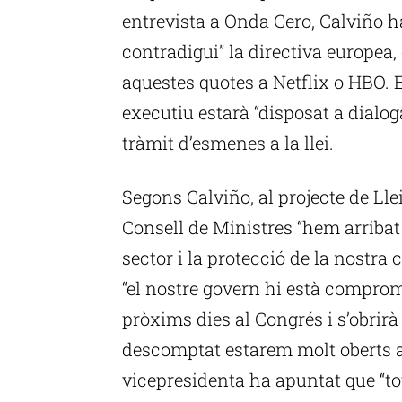
entrevista a Onda Cero, Calviño ha 
contradigui” la directiva europea
aquestes quotes a Netflix o HBO. E
executiu estarà “disposat a dialoga
tràmit d’esmenes a la llei.
Segons Calviño, al projecte de Lle
Consell de Ministres “hem arribat 
sector i la protecció de la nostra 
“el nostre govern hi està compromè
pròxims dies al Congrés i s’obrir
descomptat estarem molt oberts a d
vicepresidenta ha apuntat que “tot