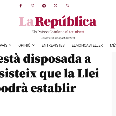
Els Països Catalans al teu abast
Dissabte, 08 de agost del 2026
PAÍS
OPINIÓ
ENTREVISTES
ELMONCASTELLER
MÉ
està disposada a
isteix que la Llei
odrà establir