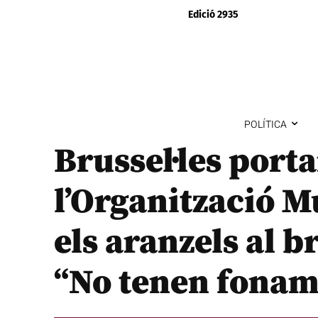
Edició 2935
POLÍTICA
Brussel·les port
l’Organització 
els aranzels al 
“No tenen fonam