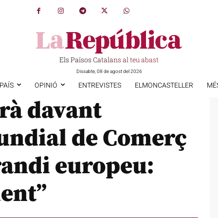
Els Països Catalans al teu abast
Dissabte, 08 de agost del 2026
PAÍS
OPINIÓ
ENTREVISTES
ELMONCASTELLER
MÉ
arà davant
Mundial de Comerç
brandi europeu:
ent”