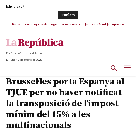
Edició 2937
TItulars
Rufián boicoteja l’estratègia d’acostament a Junts d’Oriol Junqueras
Els Països Catalans al teu abast
Dilluns, 10 de agost del 2026
Brussel·les porta Espanya al
TJUE per no haver notificat
la transposició de l’impost
mínim del 15% a les
multinacionals