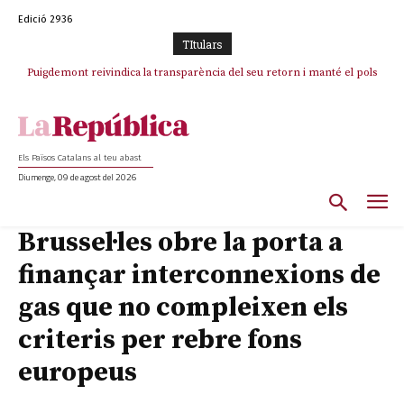
Edició 2936
TItulars
Puigdemont reivindica la transparència del seu retorn i manté el pols
Portugal acusa Espanya de provocar un “efecte crida” massiu per la seva
ferm per la plena llibertat dels encausats
“manca de regulació” migratòria
Els Països Catalans al teu abast
Diumenge, 09 de agost del 2026
Brussel·les obre la porta a
finançar interconnexions de
gas que no compleixen els
criteris per rebre fons
europeus