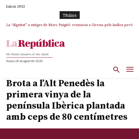
Edició 2933
TItulars
La “dignitat” a mitges de Marc Puigtió: renuncia a Girona pels àudios però
s’aferra als càrrecs remunerats de Sant Julià i el Consell Comarcal
Els Països Catalans al teu abast
Dijous, 06 de agost del 2026
Brota a l’Alt Penedès la
primera vinya de la
península Ibèrica plantada
amb ceps de 80 centímetres