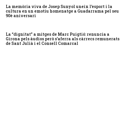
La memòria viva de Josep Sunyol uneix l’esport i la
cultura en un emotiu homenatge a Guadarrama pel seu
90è aniversari
La “dignitat” a mitges de Marc Puigtió: renuncia a
Girona pels àudios però s’aferra als càrrecs remunerats
de Sant Julià i el Consell Comarcal