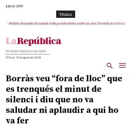
Edició 2937
TItulars
Rufián dinamita la unitat independentista amb un atac frontal al retorn
de Puigdemont
Els Països Catalans al teu abast
Dilluns, 10 de agost del 2026
Borràs veu “fora de lloc” que
es trenqués el minut de
silenci i diu que no va
saludar ni aplaudir a qui ho
va fer