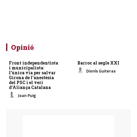
Opinió
Front independentista
Barroc al segle XXI
i municipalista:
Dionís Guiteras
l’única via per salvar
Girona de l’anestèsia
del PSC i el verí
d’Aliança Catalana
Joan Puig