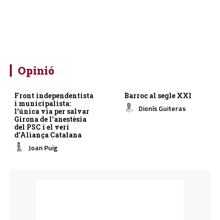
Opinió
Front independentista
Barroc al segle XXI
i municipalista:
Dionís Guiteras
l’única via per salvar
Girona de l’anestèsia
del PSC i el verí
d’Aliança Catalana
Joan Puig