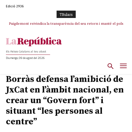
Edició 2936
TItulars
Puigdemont reivindica la transparència del seu retorn i manté el pols
ferm per la plena llibertat dels encausats
Els Països Catalans al teu abast
Diumenge, 09 de agost del 2026
Borràs defensa l’amibició de
JxCat en l’àmbit nacional, en
crear un “Govern fort” i
situant “les persones al
centre”