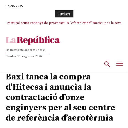
Edició 2935
TItulars
Portugal acusa Espanya de provocar un “efecte crida” massiu per la seva
“manca de regulació” migratòria
Els Països Catalans al teu abast
Dissabte, 08 de agost del 2026
Baxi tanca la compra
d’Hitecsa i anuncia la
contractació d’onze
enginyers per al seu centre
de referència d’aerotèrmia