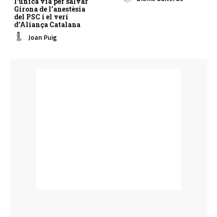
l’única via per salvar
Girona de l’anestèsia
del PSC i el verí
d’Aliança Catalana
Joan Puig