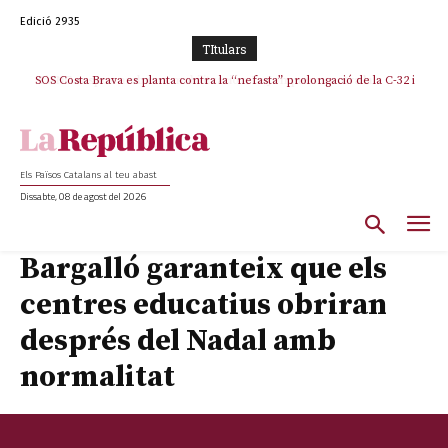
Edició 2935
TItulars
SOS Costa Brava es planta contra la “nefasta” prolongació de la C-32 i
n’exigeix la retirada immediata
Els Països Catalans al teu abast
Dissabte, 08 de agost del 2026
Bargalló garanteix que els
centres educatius obriran
després del Nadal amb
normalitat