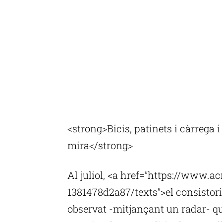
<strong>Bicis, patinets i càrrega 
mira</strong>
Al juliol, <a href=”https://www.
1381478d2a87/texts”>el consistori
observat -mitjançant un radar- qu