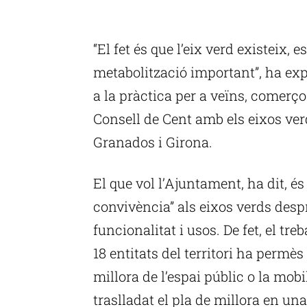
P
“El fet és que l’eix verd existeix, 
metabolització important”, ha exp
a la pràctica per a veïns, comerço
Consell de Cent amb els eixos verd
Granados i Girona.
El que vol l’Ajuntament, ha dit, é
convivència” als eixos verds desp
funcionalitat i usos. De fet, el tr
18 entitats del territori ha permè
millora de l’espai públic o la mobil
traslladat el pla de millora en una