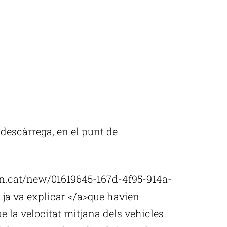
i descàrrega, en el punt de
acn.cat/new/01619645-167d-4f95-914a-
 ja va explicar </a>que havien
e la velocitat mitjana dels vehicles