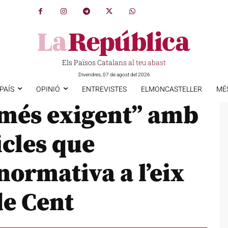
Els Països Catalans al teu abast
Divendres, 07 de agost del 2026
PAÍS
OPINIÓ
ENTREVISTES
ELMONCASTELLER
MÉ
“més exigent” amb
icles que
normativa a l’eix
de Cent