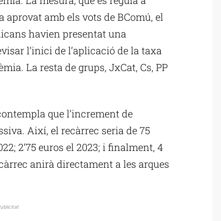
ha aprovat amb els vots de BComú, el
licans havien presentat una
visar l’inici de l’aplicació de la taxa
èmia. La resta de grups, JxCat, Cs, PP
contempla que l’increment de
siva. Així, el recàrrec seria de 75
022; 2’75 euros el 2023; i finalment, 4
ecàrrec anirà directament a les arques
ublicitat