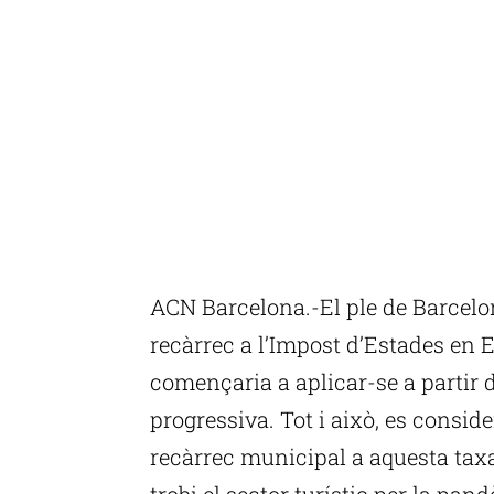
ACN Barcelona.-El ple de Barcelo
recàrrec a l’Impost d’Estades en 
començaria a aplicar-se a partir d
progressiva. Tot i això, es conside
recàrrec municipal a aquesta taxa
trobi el sector turístic per la pa