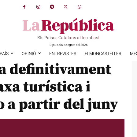
Els Països Catalans al teu abast
Dijous, 06 de agost del 2026
PAÍS
OPINIÓ
ENTREVISTES
ELMONCASTELLER
MÉ
a definitivament
axa turística i
 a partir del juny