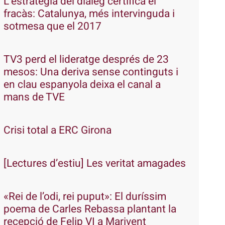
L’estratègia del diàleg certifica el
fracàs: Catalunya, més intervinguda i
sotmesa que el 2017
TV3 perd el lideratge després de 23
mesos: Una deriva sense continguts i
en clau espanyola deixa el canal a
mans de TVE
Crisi total a ERC Girona
[Lectures d’estiu] Les veritat amagades
«Rei de l’odi, rei puput»: El duríssim
poema de Carles Rebassa plantant la
recepció de Felip VI a Marivent