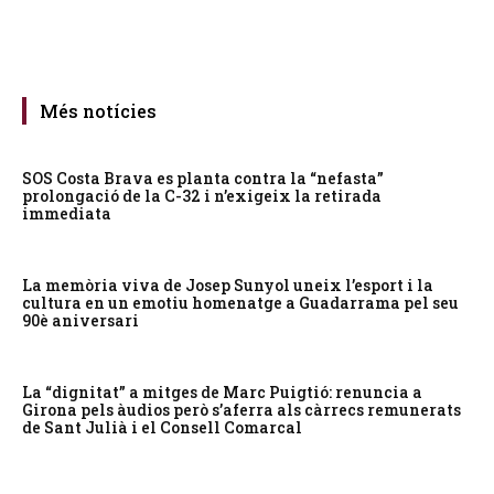
Més notícies
SOS Costa Brava es planta contra la “nefasta”
prolongació de la C-32 i n’exigeix la retirada
immediata
La memòria viva de Josep Sunyol uneix l’esport i la
cultura en un emotiu homenatge a Guadarrama pel seu
90è aniversari
La “dignitat” a mitges de Marc Puigtió: renuncia a
Girona pels àudios però s’aferra als càrrecs remunerats
de Sant Julià i el Consell Comarcal