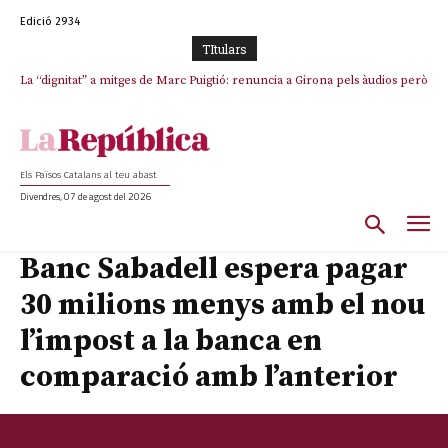
Edició 2934
TItulars
La “dignitat” a mitges de Marc Puigtió: renuncia a Girona pels àudios però
Junts exigeix que Catalunya quedi “fora” del repartiment dels menors
s’aferra als càrrecs remunerats de Sant Julià i el Consell Comarcal
migrants de Ceuta
Els Països Catalans al teu abast
Divendres, 07 de agost del 2026
Banc Sabadell espera pagar
30 milions menys amb el nou
l’impost a la banca en
comparació amb l’anterior