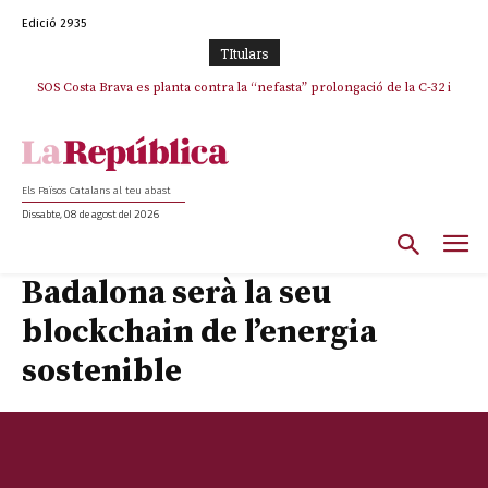
Edició 2935
TItulars
SOS Costa Brava es planta contra la “nefasta” prolongació de la C-32 i
n’exigeix la retirada immediata
Els Països Catalans al teu abast
Dissabte, 08 de agost del 2026
Badalona serà la seu
blockchain de l’energia
sostenible