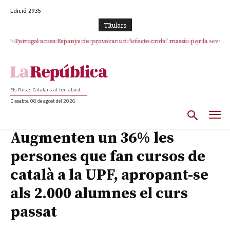
Edició 2935
TItulars
Portugal acusa Espanya de provocar un “efecte crida” massiu per la seva
“manca de regulació” migratòria
Els Països Catalans al teu abast
Dissabte, 08 de agost del 2026
Augmenten un 36% les
persones que fan cursos de
català a la UPF, apropant-se
als 2.000 alumnes el curs
passat