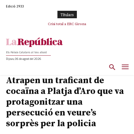
Edició 2933
TItulars
L’abandonament de les seleccions catalanes per part de la UFEC
Crisi total a ERC Girona
espanyolitza l’esport del país
Els Països Catalans al teu abast
Dijous, 06 de agost del 2026
Atrapen un traficant de
cocaïna a Platja d’Aro que va
protagonitzar una
persecució en veure’s
sorprès per la policia