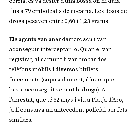
corria, es va desfer d’una bossa on hi duia
fins a 79 embolcalls de cocaïna. Les dosis de
droga pesaven entre 0,60 i 1,23 grams.
Els agents van anar darrere seu i van
aconseguir interceptar-lo. Quan el van
registrar, al damunt li van trobar dos
telèfons mòbils i diversos bitllets
fraccionats (suposadament, diners que
havia aconseguit venent la droga). A
l’arrestat, que té 32 anys i viu a Platja d’Aro,
ja li constava un antecedent policial per fets
similars.