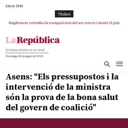
Edició 2936
TItulars
Puigdemont reivindica la transparència del seu retorn i manté el pols
Portugal acusa Espanya de provocar un “efecte crida” massiu per la seva
ferm per la plena llibertat dels encausats
“manca de regulació” migratòria
Els Països Catalans al teu abast
Diumenge, 09 de agost del 2026
Asens: “Els pressupostos i la
intervenció de la ministra
són la prova de la bona salut
del govern de coalició”