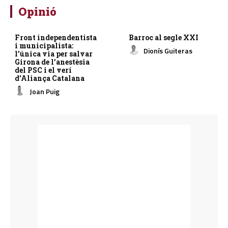
Opinió
Front independentista
Barroc al segle XXI
i municipalista:
Dionís Guiteras
l’única via per salvar
Girona de l’anestèsia
del PSC i el verí
d’Aliança Catalana
Joan Puig