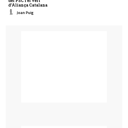
del PSC i el verí
d’Aliança Catalana
Joan Puig