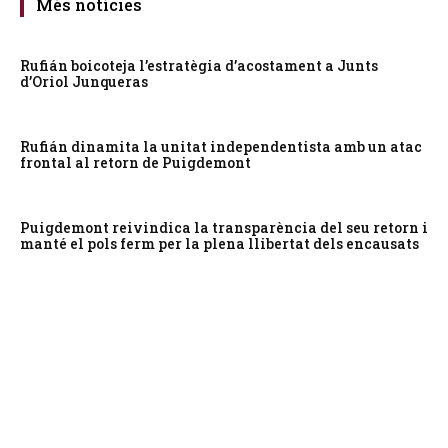
Més notícies
Rufián boicoteja l’estratègia d’acostament a Junts
d’Oriol Junqueras
Rufián dinamita la unitat independentista amb un atac
frontal al retorn de Puigdemont
Puigdemont reivindica la transparència del seu retorn i
manté el pols ferm per la plena llibertat dels encausats