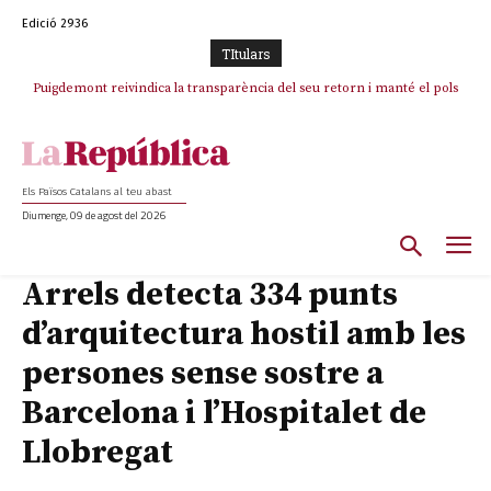
Edició 2936
TItulars
Puigdemont reivindica la transparència del seu retorn i manté el pols
ferm per la plena llibertat dels encausats
Els Països Catalans al teu abast
Diumenge, 09 de agost del 2026
Arrels detecta 334 punts
d’arquitectura hostil amb les
persones sense sostre a
Barcelona i l’Hospitalet de
Llobregat