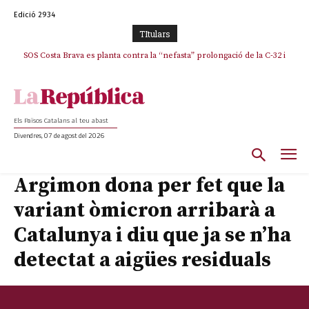
Edició 2934
TItulars
SOS Costa Brava es planta contra la “nefasta” prolongació de la C-32 i
n’exigeix la retirada immediata
Els Països Catalans al teu abast
Divendres, 07 de agost del 2026
Argimon dona per fet que la
variant òmicron arribarà a
Catalunya i diu que ja se n’ha
detectat a aigües residuals