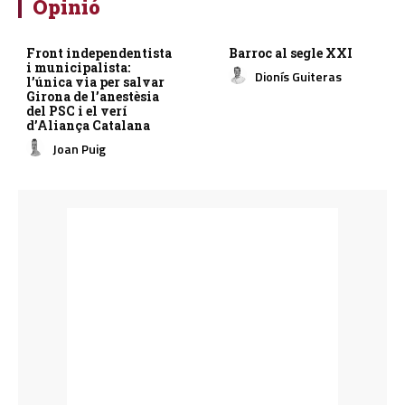
Opinió
Front independentista
Barroc al segle XXI
i municipalista:
Dionís Guiteras
l’única via per salvar
Girona de l’anestèsia
del PSC i el verí
d’Aliança Catalana
Joan Puig