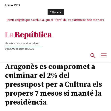
Edició 2933
TItulars
Junts exigeix que Catalunya quedi “fora” del repartiment dels menors
Junqueras demana a l’Estat que assumeixi “responsabilitats” pel “drama
humà” a Ceuta i avança que Catalunya haurà de continuar acollint
migrants de Ceuta
menors
Els Països Catalans al teu abast
Dijous, 06 de agost del 2026
Aragonès es compromet a
culminar el 2% del
pressupost per a Cultura els
propers 7 mesos si manté la
presidència