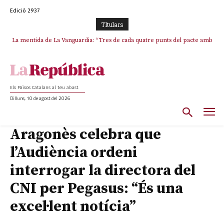
Edició 2937
TItulars
La mentida de La Vanguardia: “Tres de cada quatre punts del pacte amb
La covardia de l’independentisme català frena la caiguda de l’Estat a
ERC s’han complert”
Ceuta i Melilla
Els Països Catalans al teu abast
Dilluns, 10 de agost del 2026
Aragonès celebra que
l’Audiència ordeni
interrogar la directora del
CNI per Pegasus: “És una
excel·lent notícia”