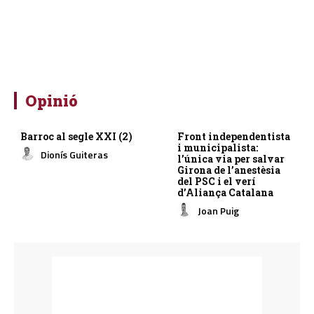
Opinió
Barroc al segle XXI (2)
Front independentista
i municipalista:
Dionís Guiteras
l’única via per salvar
Girona de l’anestèsia
del PSC i el verí
d’Aliança Catalana
Joan Puig