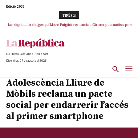
Edició 2933
TItulars
La “dignitat” a mitges de Marc Puigtió: renuncia a Girona pels àudios però
s’aferra als càrrecs remunerats de Sant Julià i el Consell Comarcal
Els Països Catalans al teu abast
Divendres, 07 de agost del 2026
Adolescència Lliure de
Mòbils reclama un pacte
social per endarrerir l’accés
al primer smartphone