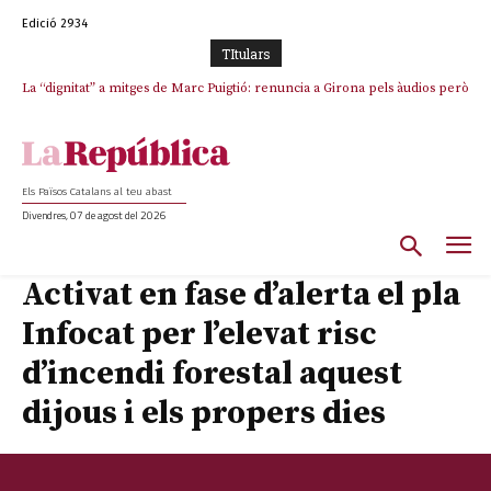
Edició 2934
TItulars
La “dignitat” a mitges de Marc Puigtió: renuncia a Girona pels àudios però
s’aferra als càrrecs remunerats de Sant Julià i el Consell Comarcal
Els Països Catalans al teu abast
Divendres, 07 de agost del 2026
Activat en fase d’alerta el pla
Infocat per l’elevat risc
d’incendi forestal aquest
dijous i els propers dies