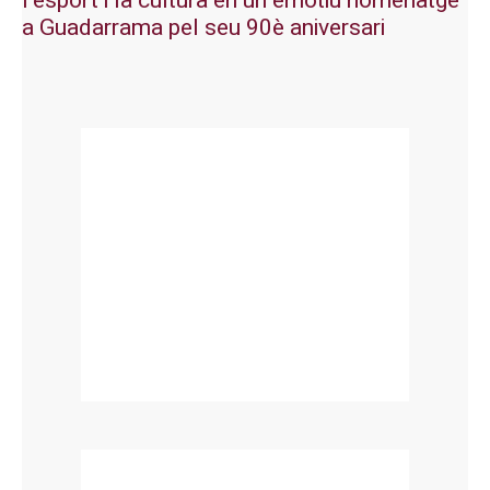
l’esport i la cultura en un emotiu homenatge
a Guadarrama pel seu 90è aniversari