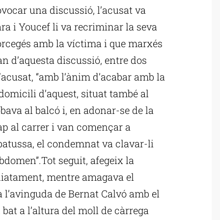
ovocar una discussió, l’acusat va
ra i Youcef li va recriminar la seva
 forcegés amb la víctima i que marxés
an d’aquesta discussió, entre dos
, l’acusat, “amb l’ànim d’acabar amb la
 domicili d’aquest, situat també al
bava al balcó i, en adonar-se de la
ap al carrer i van començar a
 batussa, el condemnat va clavar-li
abdomen”.Tot seguit, afegeix la
ediatament, mentre amagava el
 l’avinguda de Bernat Calvó amb el
bat a l’altura del moll de càrrega