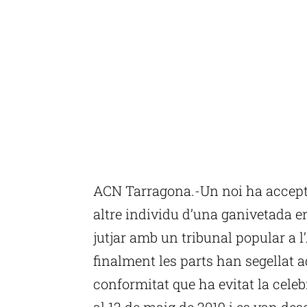
ACN Tarragona.-Un noi ha accept
altre individu d’una ganivetada en
jutjar amb un tribunal popular a 
finalment les parts han segellat 
conformitat que ha evitat la celeb
al 12 de maig de 2019 i es van de