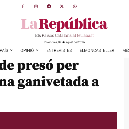
Els Països Catalans al teu abast
Divendres, 07 de agost del 2026
PAÍS
OPINIÓ
ENTREVISTES
ELMONCASTELLER
MÉ
de presó per
na ganivetada a