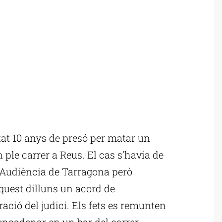
at 10 anys de presó per matar un
 ple carrer a Reus. El cas s’havia de
l’Audiència de Tarragona però
aquest dilluns un acord de
ració del judici. Els fets es remunten
sencadenar en un bar del carrer