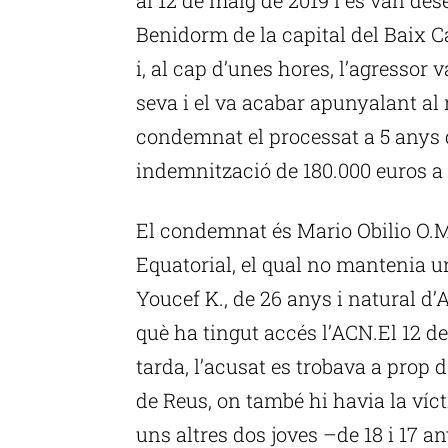
Benidorm de la capital del Baix 
i, al cap d’unes hores, l’agressor 
seva i el va acabar apunyalant al 
condemnat el processat a 5 anys de
indemnització de 180.000 euros a la
El condemnat és Mario Obilio O.M.
Equatorial, el qual no mantenia u
Youcef K., de 26 anys i natural d’
què ha tingut accés l’ACN.El 12 de
tarda, l’acusat es trobava a prop 
de Reus, on també hi havia la víc
uns altres dos joves –de 18 i 17 a