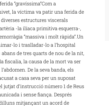
ferida “gravíssima”Com a
vet, la víctima va patir una ferida de
 diverses estructures viscerals
rtèria -la ilíaca primitiva esquerra-,
hemorràgia “massiva i molt ràpida”.Un
ar-lo i traslladar-lo a l’hospital
abans de tres quarts de nou de la nit,
la fiscalia, la causa de la mort va ser
a l’abdomen. De la seva banda, els
acusat a casa seva per un suposat
el jutjat d’instrucció número 1 de Reus
municada i sense fiança. Després
 dilluns mitjançant un acord de